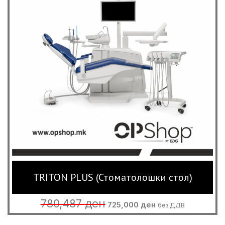
TRITON PLUS (Стоматолошки стол)
Original
Current
780,487
ден
725,000
ден
без ДДВ
price
price
was:
is: