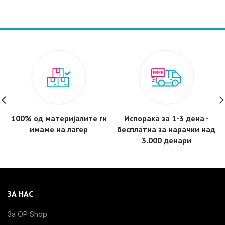
780,487 ден.
725,000 ден.
100% од материјалите ги
Испорака за 1-3 дена -
имаме на лагер
бесплатнa за нарачки над
3.000 денари
ЗА НАС
За OP Shop