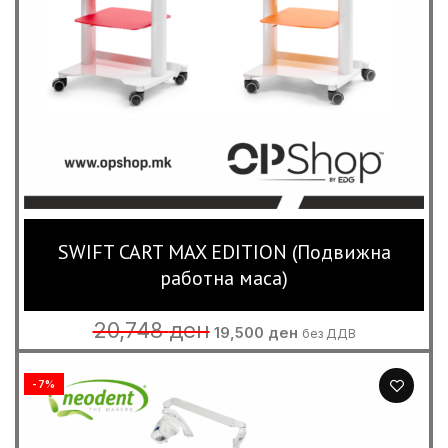
SWIFT CART MAX EDITION (Подвижна
работна маса)
Original
Current
20,748
ден
19,500
ден
без ДДВ
price
price
was:
is:
20,748 ден.
19,500 ден.
-7%