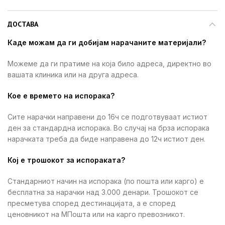
ДОСТАВА
Каде можам да ги добијам нарачаните материјали?
Можеме да ги пратиме на која било адреса, директно во
вашата клиника или на друга адреса.
Кое е времето на испорака?
Сите нарачки направени до 16ч се подготвуваат истиот
ден за стандардна испорака. Во случај на брза испорака
нарачката треба да биде направена до 12ч истиот ден.
Кој е трошокот за испораката?
Стандарниот начин на испорака (по пошта или карго) е
бесплатна за нарачки над 3.000 денари. Трошокот се
пресметува според дестинацијата, а е според
ценовникот на МПошта или на карго превозникот.