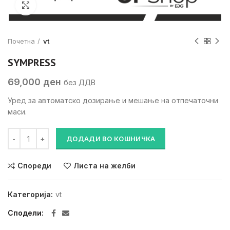
Click to enlarge
Почетна
vt
SYMPRESS
69,000
ден
без ДДВ
Уред за автоматско дозирање и мешање на отпечаточни
маси.
SYMPRESS количина
ДОДАДИ ВО КОШНИЧКА
Спореди
Листа на желби
Категорија:
vt
Сподели