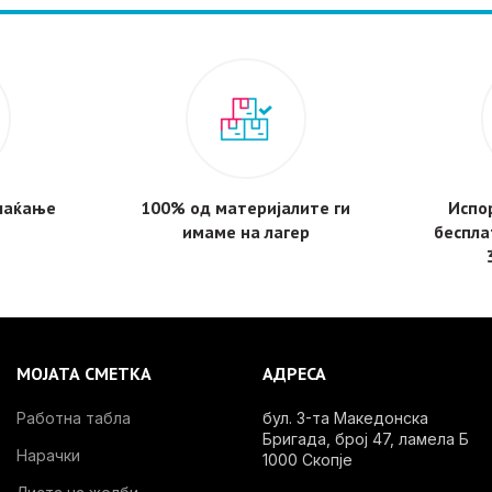
плаќање
100% од материјалите ги
Испор
имаме на лагер
беспла
МОЈАТА СМЕТКА
АДРЕСА
Работна табла
бул. 3-та Македонска
Бригада, број 47, ламела Б
Нарачки
1000 Скопје