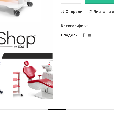
Спореди
Листа на 
Категорија:
vt
Сподели