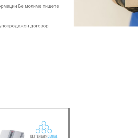
формации Ве молиме пишете
купопродажен договор.