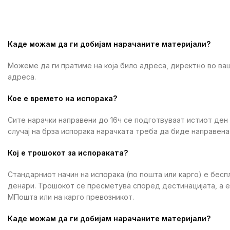
Каде можам да ги добијам нарачаните материјали?
Можеме да ги пратиме на која било адреса, директно во ваш
адреса.
Кое е времето на испорака?
Сите нарачки направени до 16ч се подготвуваат истиот ден
случај на брза испорака нарачката треба да биде направена 
Кој е трошокот за испораката?
Стандарниот начин на испорака (по пошта или карго) е бесп
денари. Трошокот се пресметува според дестинацијата, а 
МПошта или на карго превозникот.
Каде можам да ги добијам нарачаните материјали?