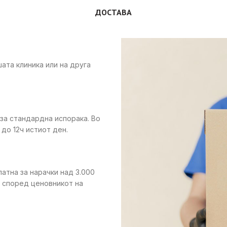
ДОСТАВА
ата клиника или на друга
 за стандардна испорака. Во
до 12ч истиот ден.
латна за нарачки над 3.000
е според ценовникот на