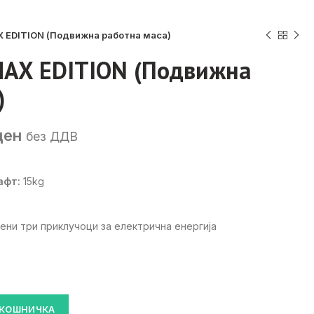
 EDITION (Подвижна работна маса)
MAX EDITION (Подвижна
)
Current
ден
без ДДВ
price
is:
афт:
15kg
ден.
19,500 ден.
ени три приклучоци за електрична енергија
движна работна маса) количина
 КОШНИЧКА