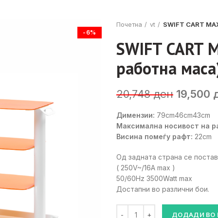
Почетна
vt
SWIFT CART MAX
-6%
SWIFT CART 
работна маса
Original
20,748
ден
19,500
price
Димензии:
79cm46cm43cm
was:
Максимална носивост на р
20,748 
Висина помеѓу рафт:
22cm
Од задната страна се постав
( 250V~/16A max )
50/60Hz 3500Watt max
Достапни во различни бои.
SWIFT CART MAX EDITION (По
ДОДАДИ ВО