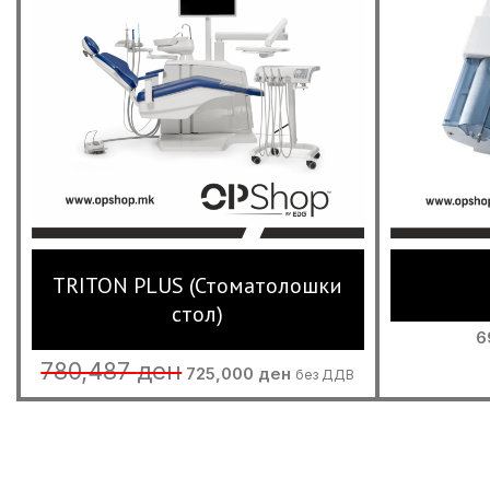
TRITON PLUS (Стоматолошки
стол)
6
Original
Current
780,487
ден
725,000
ден
без ДДВ
price
price
was:
is:
780,487 ден.
725,000 ден.