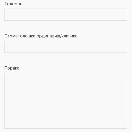
Телефон
Стоматолошка ординација/клиника
Порака