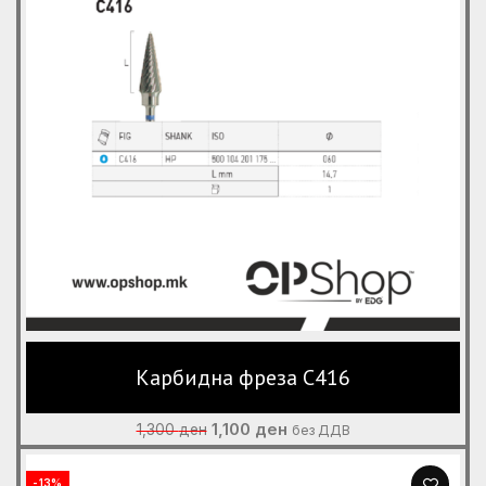
Карбидна фреза C416
Original
Current
1,100
ден
1,300
ден
без ДДВ
price
price
was:
is:
-13%