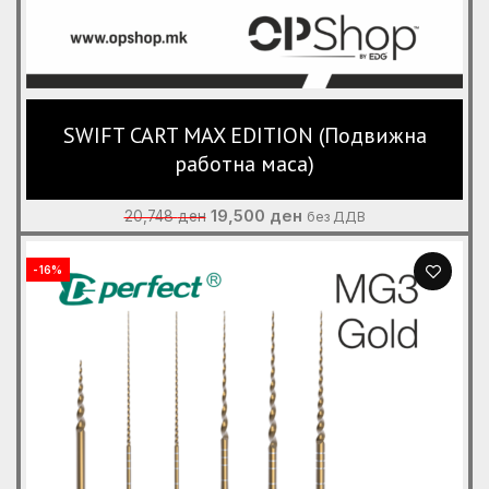
SWIFT CART MAX EDITION (Подвижна
работна маса)
Original
Current
19,500
ден
20,748
ден
без ДДВ
price
price
was:
is:
-16%
20,748 ден.
19,500 ден.