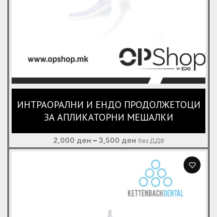
ИНТРАОРАЛНИ И ЕНДО ПРОДОЛЖЕТОЦИ
ЗА АПЛИКАТОРНИ МЕШАЛКИ
Price
2,000
ден
–
3,500
ден
без ДДВ
range:
2,000 ден
through
3,500 ден