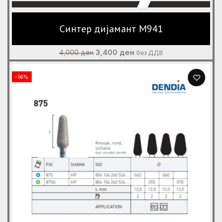
Синтер дијамант M941
Original
Current
3,400
ден
4,000
ден
без ДДВ
price
price
was:
is:
-16%
4,000 ден.
3,400 ден.