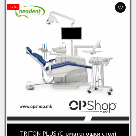
was:
is:
-7%
950 ден.
649 ден.
TRITON PLUS (Стоматолошки стол)