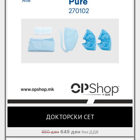
ДОКТОРСКИ СЕТ
Original
Current
649
ден
950
ден
без ДДВ
price
price