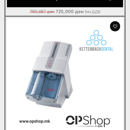
Original
Current
725,000
ден
780,487
ден
без ДДВ
price
price
was:
is:
780,487 ден.
725,000 ден.