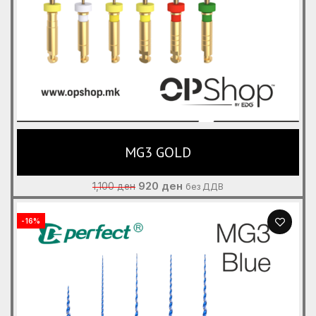
MG3 GOLD
Original
Current
920
ден
1,100
ден
без ДДВ
price
price
was:
is:
-16%
1,100 ден.
920 ден.