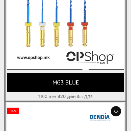
MG3 BLUE
Original
Current
920
ден
1,100
ден
без ДДВ
price
price
was:
is:
-15%
1,100 ден.
920 ден.