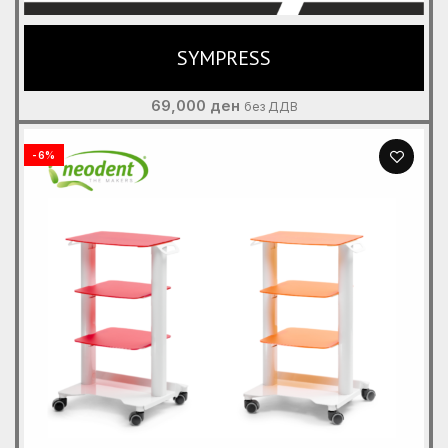
SYMPRESS
69,000
ден
без ДДВ
-6%