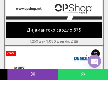
Дијамантско сврдло 875
Original
Current
1,050
ден
1,250
ден
без ДДВ
price
price
was:
is:
-20%
1,250 ден.
1,050 ден.
OPEN
←
CHATY