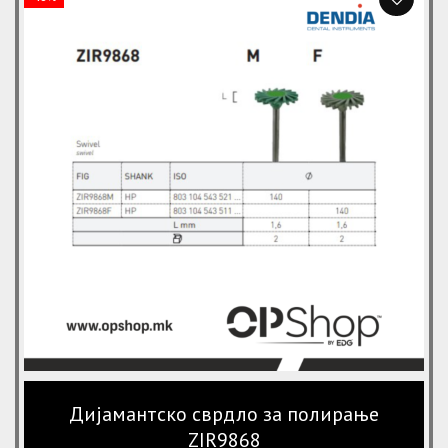
1,300 ден.
1,100 ден.
Дијамантско сврдло за полирање
ZIR9868