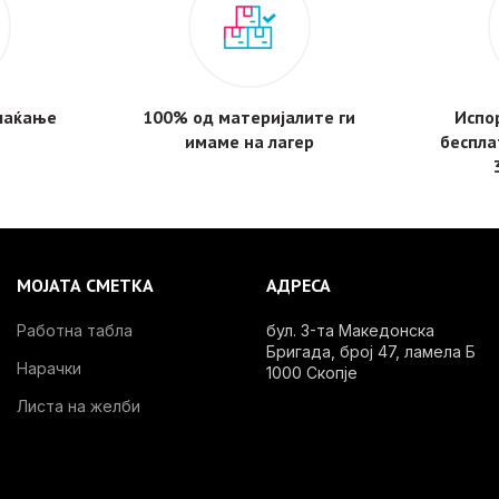
плаќање
100% од материјалите ги
Испор
имаме на лагер
беспла
МОЈАТА СМЕТКА
АДРЕСА
Работна табла
бул. 3-та Македонска
Бригада, број 47, ламела Б
Нарачки
1000 Скопје
Листа на желби