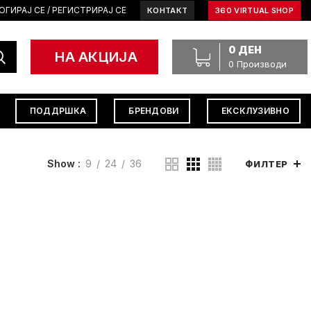
ОГИРАЈ СЕ / РЕГИСТРИРАЈ СЕ
КОНТАКТ
360 VIRTUAL SHOP
0
ДЕН
НА АКЦИЈА
0
Производи
ПОДДРШКА
БРЕНДОВИ
ЕКСКЛУЗИВНО
Show
9
24
36
ФИЛТЕР