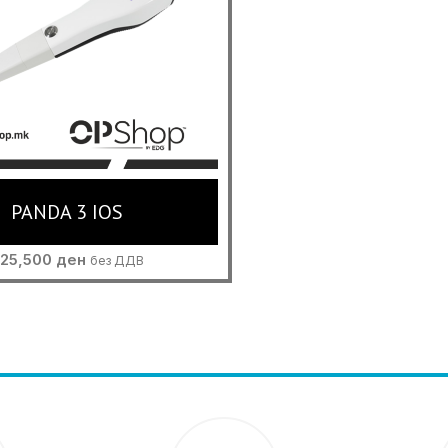
PANDA 3 IOS
525,500
ден
без ДДВ