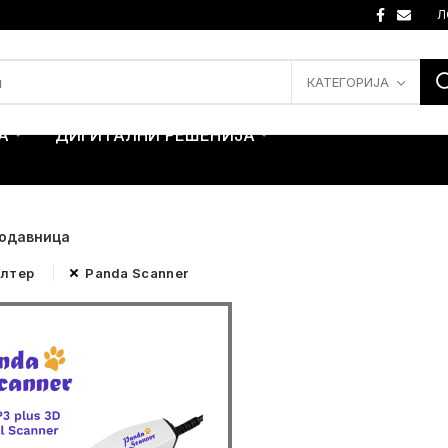
Л
КАТЕГОРИЈА
А
ДИГИТАЛНИ РЕШЕНИЈА
одавница
илтер
Panda Scanner