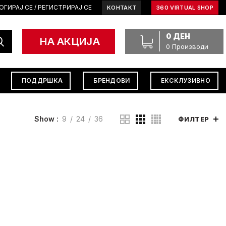
ОГИРАЈ СЕ / РЕГИСТРИРАЈ СЕ
КОНТАКТ
360 VIRTUAL SHOP
0
ДЕН
НА АКЦИЈА
0
Производи
ПОДДРШКА
БРЕНДОВИ
ЕКСКЛУЗИВНО
Show
9
24
36
ФИЛТЕР