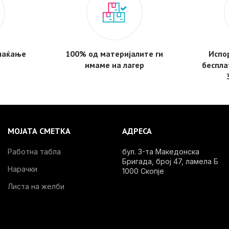
плаќање
100% од материјалите ги
Испор
имаме на лагер
беспла
МОЈАТА СМЕТКА
АДРЕСА
Работна табла
бул. 3-та Македонска
Бригада, број 47, ламела Б
Нарачки
1000 Скопје
Листа на желби