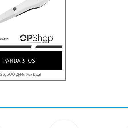
PANDA 3 IOS
525,500
ден
без ДДВ