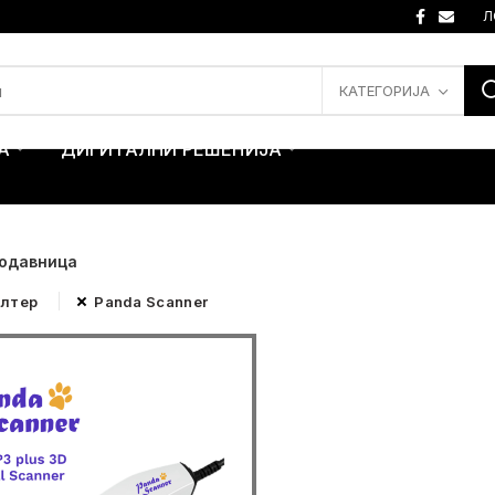
Л
КАТЕГОРИЈА
А
ДИГИТАЛНИ РЕШЕНИЈА
одавница
илтер
Panda Scanner