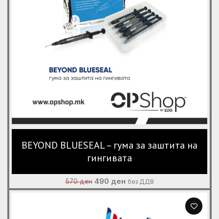
BEYOND BLUESEAL – гума за заштита на
гингивата
Original
Current
490
ден
570
ден
без ДДВ
price
price
was:
is:
570 ден.
490 ден.