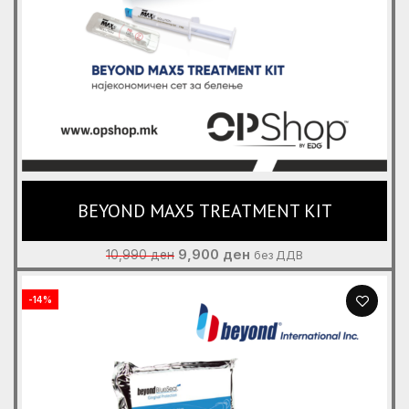
BEYOND MAX5 TREATMENT KIT
Original
Current
9,900
ден
10,990
ден
без ДДВ
price
price
was:
is:
-14%
10,990 ден.
9,900 ден.